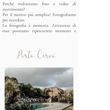
Perché realizziamo foto e video di
matrimonio?
Per il motivo più semplice! Fotografiamo
per ricordare.
La fotografia è memoria. Attraverso di
essa possiamo ripercorrere momenti e
situazioni che diversamente andrebbero
perduti. Ecco perché amiamo raccontare il
tuo matrimonio in modo spontaneo,
Porto Cervo
cogliendo momenti reali ed irripetibili che
renderanno unica la tua storia.
Continua a leggere <<
About me