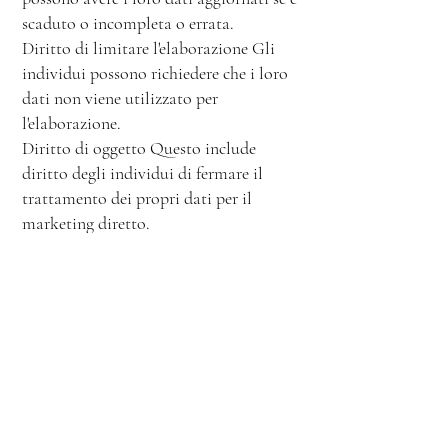
scaduto o incompleta o errata.
Diritto di limitare l'elaborazione Gli
individui possono richiedere che i loro
dati non viene utilizzato per
l'elaborazione.
Diritto di oggetto Questo include
diritto degli individui di fermare il
trattamento dei propri dati per il
marketing diretto.
Diritto di essere un avviso Se v'è stata
una violazione dei dati che
compromette una dei dati personali dei
clienti, si ha il diritto di essere
informati entro 72 ore
dopo aver preso coscienza della
violazione.
legge Cookie Quasi tutti i siti web