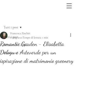
Iscriviti
Post
Tutti i post
Francesca Zinchiri
Tutti i post
6 mag 2021
Tempo di lettura: 1 min
Romantic Garden - Elisabetta
Ritratto di Coppia
Delogu e Arteverde per un
Matrimoni
ispirazione di matrimonio greenery