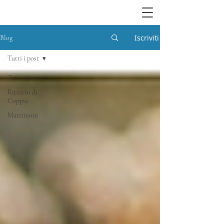
Iscriviti
Blog
Tutti i post
Tutti i post
Ritratto di
Coppia
Matrimoni