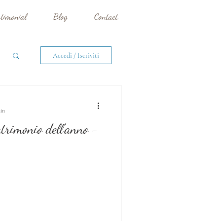
stimonial
Blog
Contact
Accedi / Iscriviti
min
trimonio dell'anno -