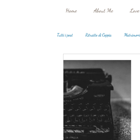
Home
About Me
Love
Tutti i post
Ritratto di Coppia
Matrimoni