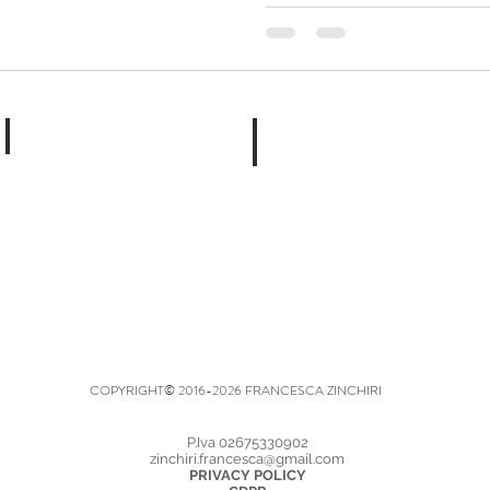
Video
About me
COPYRIGHT© 2016-2026 FRANCESCA ZINCHIRI
P.Iva 02675330902
zinchiri.francesca@gmail.com
PRIVACY POLICY