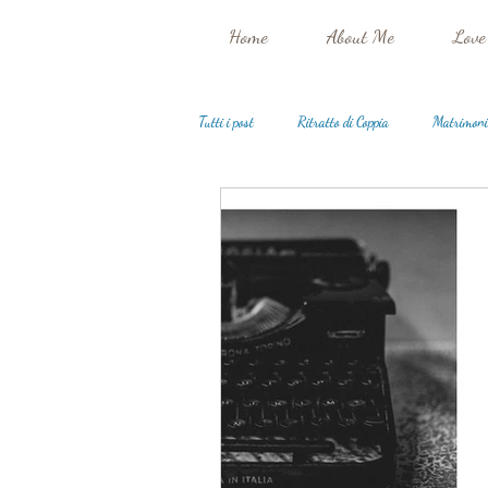
Home
About Me
Love
Tutti i post
Ritratto di Coppia
Matrimoni