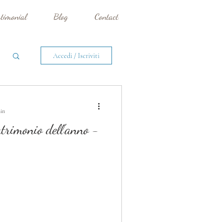
stimonial
Blog
Contact
Accedi / Iscriviti
min
trimonio dell'anno -