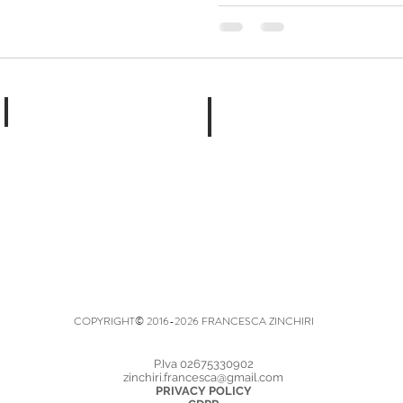
Video
About me
COPYRIGHT© 2016-2026 FRANCESCA ZINCHIRI
P.Iva 02675330902
zinchiri.francesca@gmail.com
PRIVACY POLICY