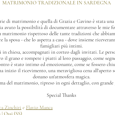
MATRIMONIO TRADIZIONALE IN SARDEGNA
ie di matrimonio e quella di Grazia e Gavino è stata una d
ia avuto la possibilità di documentare attraverso le mie fo
n matrimonio rispettoso delle tante tradizioni che abbia
e la sposa - che lo aspetta a casa - dove insieme riceveran
famigliari più intimi.
in chiesa, accompagnati in corteo dagli invitati. Le pers
ro il grano e rompere i piatti al loro passaggio, come seg
ontro è stato intimo ed emozionante, come se fossero chiu
 inizio il ricevimento, una meravigliosa cena all'aperto s
donano un'atmosfera magica.
tema del matrimonio, ripreso in ogni dettaglio, con grande
Special Thanks
ca Zinchiri
e
Flavio Manca
 | Ossi (SS)