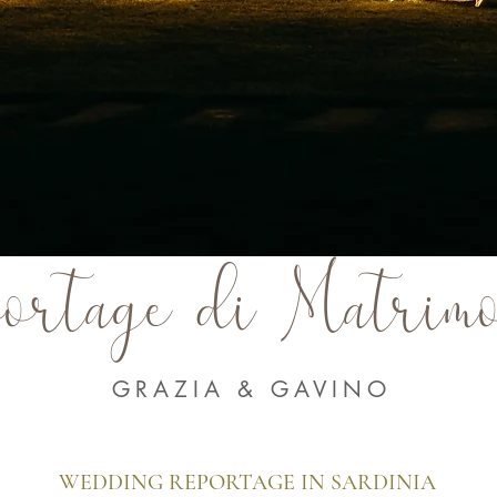
ortage di Matrim
GRAZIA & GAVINO
WEDDING REPORTAGE IN SARDINIA