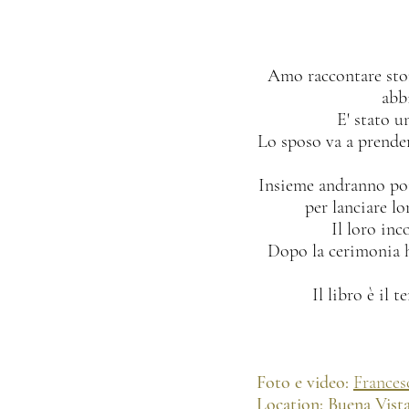
Amo raccontare stor
abb
E' stato u
Lo sposo va a prender
Insieme andranno poi 
per lanciare lo
Il loro inc
Dopo la cerimonia ha
Il libro è il 
Foto e video:
Frances
Location: Buena Vista