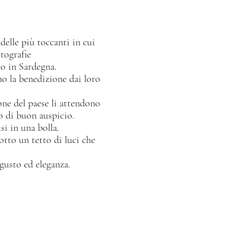
elle più toccanti in cui
tografie
mo in Sardegna.
no la benedizione dai loro
one del paese li attendono
no di buon auspicio.
si in una bolla.
otto un tetto di luci che
 gusto ed eleganza.