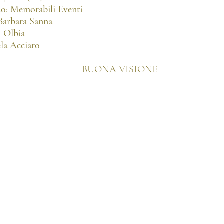
o: Memorabili Eventi
Barbara Sanna
 Olbia
la Acciaro
BUONA VISIONE