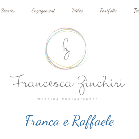
 Stories
Engagement
Video
Portfolio
Te
Franca e Raffaele