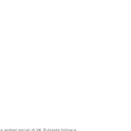
e widget sociali di VK, Pulsante follow e