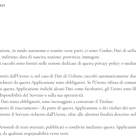
so
cazione, in modo autonomo o tramite terze parti, ci sono: Cookie; Dati di uti
; indirizzo; data di nascita; nazione; provincia; immagine.
 raccolti sono forniti nelle sezioni dedicate di questa privacy policy o mediant
rniti dall'Utente o, nel caso di Dati di Utilizzo, raccolti automaticamente dur
richiesti da questa Applicazione sono obbligatori. Se l’Utente rifiuta di comun
ui questa Applicazione indichi alcuni Dati come facoltativi, gli Utenti sono li
sponibilità del Servizio o sulla sua operatività.
Dati siano obbligatori, sono incoraggiati a contattare il Titolare.
umenti di tracciamento - da parte di questa Applicazione o dei titolari dei serv
rnire il Servizio richiesto dall'Utente, oltre alle ulteriori finalità descritte
ersonali di terzi ottenuti, pubblicati o condivisi mediante questa Applicazione
 da qualsiasi responsabilità verso terzi.