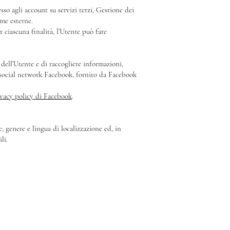
esso agli account su servizi terzi, Gestione dei
me esterne.
 ciascuna finalità, l’Utente può fare
ell’Utente e di raccogliere informazioni,
l social network Facebook, fornito da Facebook
ivacy policy di Facebook
.
 genere e lingua di localizzazione ed, in
li.