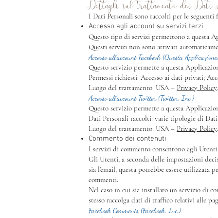
Dettagli sul trattamento dei Dati 
I Dati Personali sono raccolti per le seguenti f
Accesso agli account su servizi terzi
Questo tipo di servizi permettono a questa App
Questi servizi non sono attivati automaticamen
Accesso all'account Facebook (Questa Applicazione
Questo servizio permette a questa Applicazion
Permessi richiesti: Accesso ai dati privati; Acce
Luogo del trattamento: USA –
Privacy Policy
Accesso all'account Twitter (Twitter, Inc.)
Questo servizio permette a questa Applicazione
Dati Personali raccolti: varie tipologie di Dat
Luogo del trattamento: USA –
Privacy Policy
.
Commento dei contenuti
I servizi di commento consentono agli Utenti
Gli Utenti, a seconda delle impostazioni decis
sia l’email, questa potrebbe essere utilizzata
commenti.
Nel caso in cui sia installato un servizio di c
stesso raccolga dati di traffico relativi alle p
Facebook Comments (Facebook, Inc.)