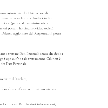
 non autorizzate dei Dati Personali.
tamente correlate alle finalità indicate.
licazione (personale amministrativo,
rieri postali, hosting provider, società
. L’elenco aggiornato dei Responsabili potrà
zzato a trattare Dati Personali senza che debba
nga (“opt-out”) a tale trattamento. Ciò non è
 dei Dati Personali;
nvestito il Titolare;
lare di specificare se il trattamento sia
o localizzate. Per ulteriori informazioni,