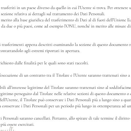
trasferiti in un paese diverso da quello in cui l’Utente si trova. Per ottenere 
sezione relativa ai dettagli sul trattamento dei Dati Personali.
 merito alla base giuridica del trasferimento di Dati al di fuori dell’Unione 
ta da due o più paesi, come ad esempio l’ONU, nonché in merito alle misure di 
i trasferimenti appena descritti esaminando la sezione di questo documento rel
contattandolo agli estremi riportati in apertura.
chiesto dalle finalità per le quali sono stati raccolti.
ll’esecuzione di un contratto tra il Titolare e l’Utente saranno trattenuti sino 
ibili all’interesse legittimo del Titolare saranno trattenuti sino al soddisfacim
legittimo perseguito dal Titolare nelle relative sezioni di questo documento o 
ell’Utente, il Titolare può conservare i Dati Personali più a lungo sino a q
 a conservare i Dati Personali per un periodo più lungo in ottemperanza ad un
Personali saranno cancellati. Pertanto, allo spirare di tale termine il diritto d
più essere esercitati.
accolti