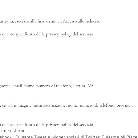
ttività; Accesso alle liste di amici; Accesso alle richieste
o quanto specificato dalla privacy policy del servizio
ognome; email; nome; numero di telefono; Partita IVA
a; email; immagine; indirizzo; nazione; nome; numero di telefono; provincia
o quanto specificato dalla privacy policy del servizio
forme esterne
ebook , Pulsante Tweet e widget sociali di Twitter, Pulsante Mi Piace 