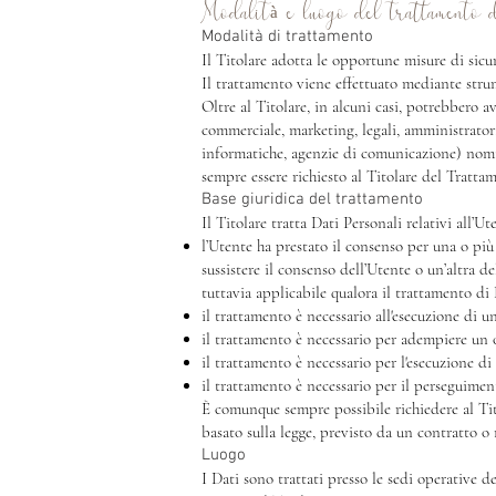
Modalità e luogo del trattamento d
Modalità di trattamento
Il Titolare adotta le opportune misure di sicur
Il trattamento viene effettuato mediante strum
Oltre al Titolare, in alcuni casi, potrebbero a
commerciale, marketing, legali, amministratori 
informatiche, agenzie di comunicazione) nomin
sempre essere richiesto al Titolare del Tratta
Base giuridica del trattamento
Il Titolare tratta Dati Personali relativi all’U
l’Utente ha prestato il consenso per una o più
sussistere il consenso dell’Utente o un’altra d
tuttavia applicabile qualora il trattamento di 
il trattamento è necessario all'esecuzione di u
il trattamento è necessario per adempiere un ob
il trattamento è necessario per l'esecuzione di
il trattamento è necessario per il perseguiment
È comunque sempre possibile richiedere al Titol
basato sulla legge, previsto da un contratto o
Luogo
I Dati sono trattati presso le sedi operative d