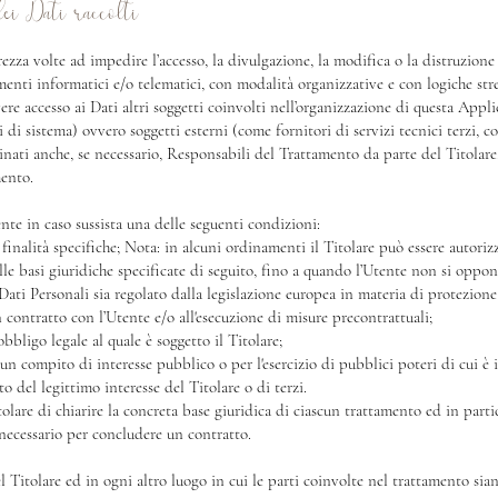
ei Dati raccolti
ezza volte ad impedire l’accesso, la divulgazione, la modifica o la distruzione
enti informatici e/o telematici, con modalità organizzative e con logiche stret
vere accesso ai Dati altri soggetti coinvolti nell’organizzazione di questa App
di sistema) ovvero soggetti esterni (come fornitori di servizi tecnici terzi, cor
ati anche, se necessario, Responsabili del Trattamento da parte del Titolare
mento.
tente in caso sussista una delle seguenti condizioni:
 finalità specifiche; Nota: in alcuni ordinamenti il Titolare può essere autori
elle basi giuridiche specificate di seguito, fino a quando l’Utente non si oppo
Dati Personali sia regolato dalla legislazione europea in materia di protezione
n contratto con l’Utente e/o all'esecuzione di misure precontrattuali;
bligo legale al quale è soggetto il Titolare;
 un compito di interesse pubblico o per l'esercizio di pubblici poteri di cui è i
o del legittimo interesse del Titolare o di terzi.
are di chiarire la concreta base giuridica di ciascun trattamento ed in partico
 necessario per concludere un contratto.
el Titolare ed in ogni altro luogo in cui le parti coinvolte nel trattamento sian