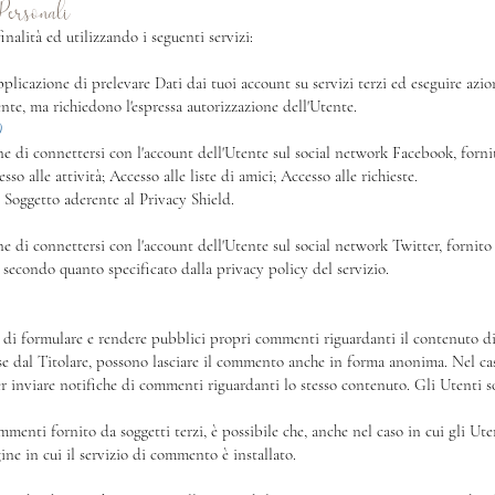
Personali
inalità ed utilizzando i seguenti servizi:
licazione di prelevare Dati dai tuoi account su servizi terzi ed eseguire azion
te, ma richiedono l'espressa autorizzazione dell'Utente.
)
e di connettersi con l'account dell'Utente sul social network Facebook, forni
sso alle attività; Accesso alle liste di amici; Accesso alle richieste.
. Soggetto aderente al Privacy Shield.
 di connettersi con l'account dell'Utente sul social network Twitter, fornito 
i secondo quanto specificato dalla privacy policy del servizio.
 di formulare e rendere pubblici propri commenti riguardanti il contenuto d
e dal Titolare, possono lasciare il commento anche in forma anonima. Nel caso 
 per inviare notifiche di commenti riguardanti lo stesso contenuto. Gli Utenti
ommenti fornito da soggetti terzi, è possibile che, anche nel caso in cui gli Ut
agine in cui il servizio di commento è installato.