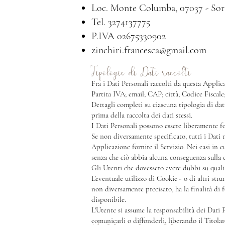
Loc. Monte Columba, 07037 - Sor
Tel. 3274137775
P.IVA 02675330902
zinchiri.francesca@gmail.com
Tipologie di Dati raccolti
Fra i Dati Personali raccolti da questa Appli
Partita IVA; email; CAP; città; Codice Fiscale
Dettagli completi su ciascuna tipologia di dati
prima della raccolta dei dati stessi.
I Dati Personali possono essere liberamente fo
Se non diversamente specificato, tutti i Dati 
Applicazione fornire il Servizio. Nei casi in c
senza che ciò abbia alcuna conseguenza sulla di
Gli Utenti che dovessero avere dubbi su quali 
L’eventuale utilizzo di Cookie - o di altri str
non diversamente precisato, ha la finalità di fo
disponibile.
L'Utente si assume la responsabilità dei Dati P
comunicarli o diffonderli, liberando il Titolare