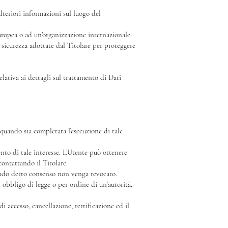
ulteriori informazioni sul luogo del
Europea o ad un’organizzazione internazionale
sicurezza adottate dal Titolare per proteggere
ativa ai dettagli sul trattamento di Dati
a quando sia completata l’esecuzione di tale
ento di tale interesse. L’Utente può ottenere
contattando il Titolare.
uando detto consenso non venga revocato.
 obbligo di legge o per ordine di un’autorità.
i accesso, cancellazione, rettificazione ed il