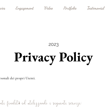
ries
Engagement
Video
Portfolio
Testimonial
2023
Privacy Policy
rsonali dei propri Utenti.
nti finalità ed utilizzando i seguenti servizi: