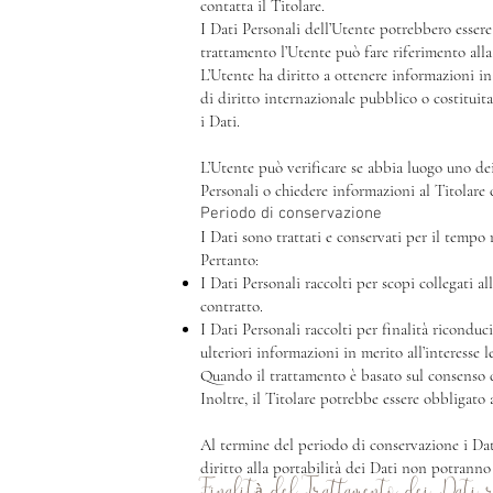
contatta il Titolare.
I Dati Personali dell’Utente potrebbero essere 
trattamento l’Utente può fare riferimento alla 
L’Utente ha diritto a ottenere informazioni in
di diritto internazionale pubblico o costitui
i Dati.
L’Utente può verificare se abbia luogo uno de
Personali o chiedere informazioni al Titolare 
Periodo di conservazione
I Dati sono trattati e conservati per il tempo ri
Pertanto:
I Dati Personali raccolti per scopi collegati a
contratto.
I Dati Personali raccolti per finalità riconduc
ulteriori informazioni in merito all’interesse 
Quando il trattamento è basato sul consenso d
Inoltre, il Titolare potrebbe essere obbligato
Al termine del periodo di conservazione i Dati 
diritto alla portabilità dei Dati non potranno 
Finalità del Trattamento dei Dati r