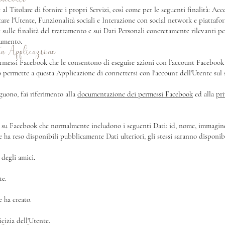
al Titolare di fornire i propri Servizi, così come per le seguenti finalità: Acc
 l'Utente, Funzionalità sociali e Interazione con social network e piattafor
 sulle finalità del trattamento e sui Dati Personali concretamente rilevanti per
cumento.
ta Applicazione
messi Facebook che le consentono di eseguire azioni con l’account Facebook d
zio permette a questa Applicazione di connettersi con l'account dell'Utente su
guono, fai riferimento alla
documentazione dei permessi Facebook
ed alla
pr
o su Facebook che normalmente includono i seguenti Dati: id, nome, immagine,
e ha reso disponibili pubblicamente Dati ulteriori, gli stessi saranno disponibi
 degli amici.
te.
e ha creato.
icizia dell'Utente.