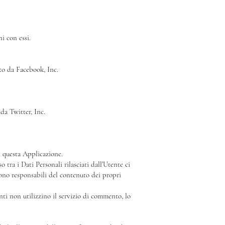
i con essi.
to da Facebook, Inc.
da Twitter, Inc.
i questa Applicazione.
tra i Dati Personali rilasciati dall’Utente ci
 sono responsabili del contenuto dei propri
enti non utilizzino il servizio di commento, lo