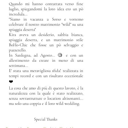
Quando mi hanno contattata verso fine
luglio, spiegandomi la loro idea ero un pò
incredula...
"Siamo in vacanza a Sorso e vorremo
celebrare il nostro matrimonio "wild" su una
spiaggia deserta"
Kira aveva un desiderio, sabbia bianca,
spiaggia deserta, e un matrimonio stile
BoHo-Chic che fosse un pò selvaggio e
pazzerello.
In Sardegna, ad Agosto... 🧐 e con un
allestimento da creare in meno di una
settimana...
E' stata una meravigliosa sfida! realizzata in
tempi record e con un risultato eccezionale
❤️
La cosa che amo di più di questo lavoro, è la
naturalezza con la quale è stato realizzato,
senza sovrastrutture o location altisonanti...
ma solo una coppia e il loro wild wedding.
Special Thanks