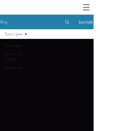
Iscriviti
Blog
Tutti i post
Tutti i post
Ritratto di
Coppia
Matrimoni